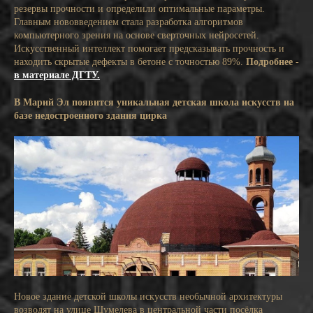
резервы прочности и определили оптимальные параметры.
Главным нововведением стала разработка алгоритмов
компьютерного зрения на основе сверточных нейросетей.
Искусственный интеллект помогает предсказывать прочность и
находить скрытые дефекты в бетоне с точностью 89%.
Подробнее
-
в материале ДГТУ.
В Марий Эл появится уникальная детская школа искусств на
базе недостроенного здания цирка
Новое здание детской школы искусств необычной архитектуры
возводят на улице Шумелева в центральной части посёлка