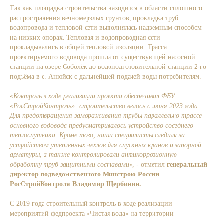
Так как площадка строительства находится в области сплошного
распространения вечномерзлых грунтов, прокладка труб
водопровода и тепловой сети выполнялась надземным способом
на низких опорах. Тепловая и водопроводная сети
прокладывались в общей тепловой изоляции. Трасса
проектируемого водовода прошла от существующей насосной
станции на озере Соболёк до водоподготовительной станции 2-го
подъёма в с. Анюйск с дальнейшей подачей воды потребителям.
«Контроль в ходе реализации проекта обеспечивал ФБУ
«РосСтройКонтроль»: строительство велось с июня 2023 года.
Для предотвращения замораживания трубы параллельно трассе
основного водовода предусматривалось устройство соседнего
теплоспутника. Кроме того, наши специалисты следили за
устройством утепленных чехлов для спускных кранов и запорной
арматуры, а также контролировали антикоррозионную
обработку труб защитными составами»
, - отметил
генеральный
директор подведомственного Минстрою России
РосСтройКонтроля Владимир Щербинин.
С 2019 года строительный контроль в ходе реализации
мероприятий федпроекта «Чистая вода» на территории