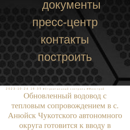
документы
пресс-центр
контакты
построить
маршрут
2023-10-24 16:35
#Строительный контроль
#Минстрой
Обновленный водовод с
тепловым сопровождением в с.
Анюйск Чукотского автономного
округа готовится к вводу в