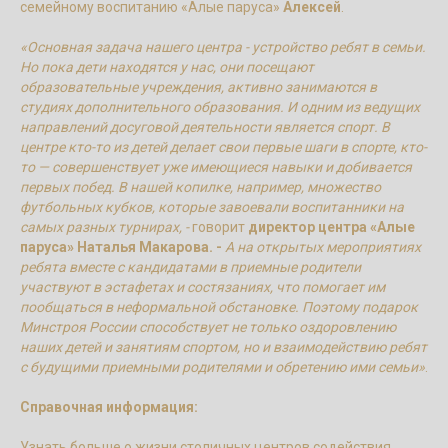
семейному воспитанию «Алые паруса»
Алексей
.
«Основная задача нашего центра - устройство ребят в семьи.
Но пока дети находятся у нас, они посещают
образовательные учреждения, активно занимаются в
студиях дополнительного образования. И одним из ведущих
направлений досуговой деятельности является спорт. В
центре кто-то из детей делает свои первые шаги в спорте, кто-
то — совершенствует уже имеющиеся навыки и добивается
первых побед. В нашей копилке, например, множество
футбольных кубков, которые завоевали воспитанники на
самых разных турнирах, -
говорит
директор центра «Алые
паруса» Наталья Макарова. -
А на открытых мероприятиях
ребята вместе с кандидатами в приемные родители
участвуют в эстафетах и состязаниях, что помогает им
пообщаться в неформальной обстановке. Поэтому подарок
Минстроя России способствует не только оздоровлению
наших детей и занятиям спортом, но и взаимодействию ребят
с будущими приемными родителями и обретению ими семьи»
.
Справочная информация:
Узнать больше о жизни столичных центров содействия