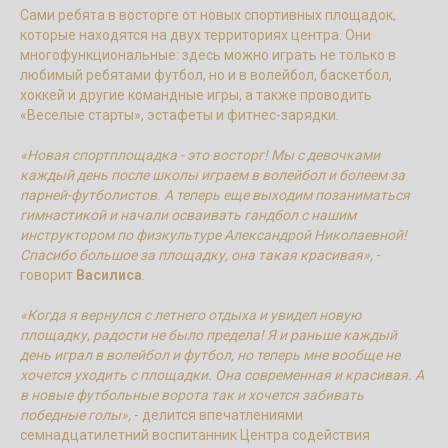
Сами ребята в восторге от новых спортивных площадок,
которые находятся на двух территориях центра. Они
многофункциональные: здесь можно играть не только в
любимый ребятами футбол, но и в волейбол, баскетбол,
хоккей и другие командные игры, а также проводить
«Веселые старты», эстафеты и фитнес-зарядки.
«Новая спортплощадка - это восторг! Мы с девочками
каждый день после школы играем в волейбол и болеем за
парней-футболистов. А теперь еще выходим позаниматься
гимнастикой и начали осваивать гандбол с нашим
инструктором по физкультуре Александрой Николаевной!
Спасибо большое за площадку, она такая красивая»,
-
говорит
Василиса
.
«Когда я вернулся с летнего отдыха и увидел новую
площадку, радости не было предела! Я и раньше каждый
день играл в волейбол и футбол, но теперь мне вообще не
хочется уходить с площадки. Она современная и красивая. А
в новые футбольные ворота так и хочется забивать
победные голы»,
- делится впечатлениями
семнадцатилетний воспитанник Центра содействия