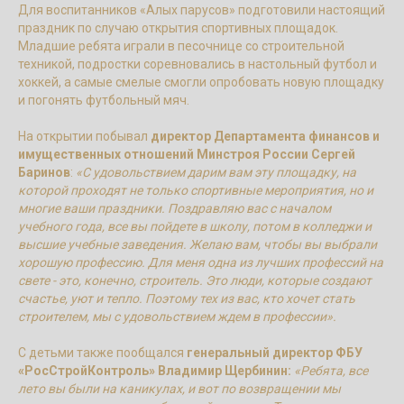
Для воспитанников «Алых парусов» подготовили настоящий
праздник по случаю открытия спортивных площадок.
Младшие ребята играли в песочнице со строительной
техникой, подростки соревновались в настольный футбол и
хоккей, а самые смелые смогли опробовать новую площадку
и погонять футбольный мяч.
На открытии побывал
директор Департамента финансов и
имущественных отношений Минстроя России Сергей
Баринов
:
«С удовольствием дарим вам эту площадку, на
которой проходят не только спортивные мероприятия, но и
многие ваши праздники. Поздравляю вас с началом
учебного года, все вы пойдете в школу, потом в колледжи и
высшие учебные заведения. Желаю вам, чтобы вы выбрали
хорошую профессию. Для меня одна из лучших профессий на
свете - это, конечно, строитель. Это люди, которые создают
счастье, уют и тепло. Поэтому тех из вас, кто хочет стать
строителем, мы с удовольствием ждем в профессии».
С детьми также пообщался
генеральный директор ФБУ
«РосСтройКонтроль» Владимир Щербинин:
«Ребята, все
лето вы были на каникулах, и вот по возвращении мы