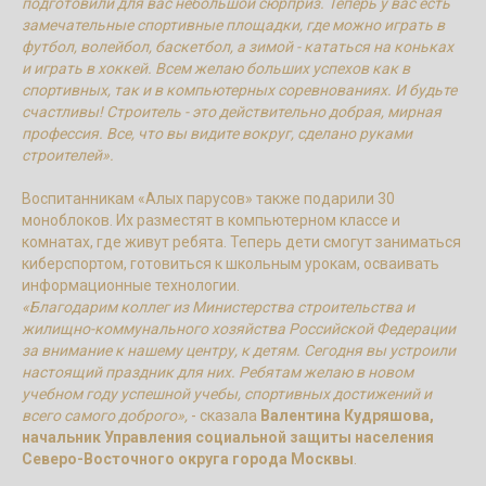
подготовили для вас небольшой сюрприз. Теперь у вас есть
замечательные спортивные площадки, где можно играть в
футбол, волейбол, баскетбол, а зимой - кататься на коньках
и играть в хоккей. Всем желаю больших успехов как в
спортивных, так и в компьютерных соревнованиях. И будьте
счастливы! Строитель - это действительно добрая, мирная
профессия. Все, что вы видите вокруг, сделано руками
строителей».
Воспитанникам «Алых парусов» также подарили 30
моноблоков. Их разместят в компьютерном классе и
комнатах, где живут ребята. Теперь дети смогут заниматься
киберспортом, готовиться к школьным урокам, осваивать
информационные технологии.
«Благодарим коллег из Министерства строительства и
жилищно-коммунального хозяйства Российской Федерации
за внимание к нашему центру, к детям. Сегодня вы устроили
настоящий праздник для них. Ребятам желаю в новом
учебном году успешной учебы, спортивных достижений и
всего самого доброго»,
- сказала
Валентина Кудряшова,
начальник Управления социальной защиты населения
Северо-Восточного округа города Москвы
.