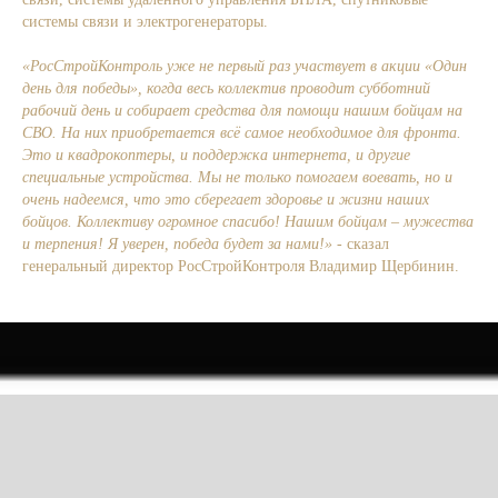
системы связи и электрогенераторы.
«РосСтройКонтроль уже не первый раз участвует в акции «Один
день для победы», когда весь коллектив проводит субботний
рабочий день и собирает средства для помощи нашим бойцам на
СВО. На них приобретается всё самое необходимое для фронта.
Это и квадрокоптеры, и поддержка интернета, и другие
специальные устройства. Мы не только помогаем воевать, но и
очень надеемся, что это сберегает здоровье и жизни наших
бойцов. Коллективу огромное спасибо! Нашим бойцам – мужества
и терпения! Я уверен, победа будет за нами!»
- сказал
генеральный директор РосСтройКонтроля Владимир Щербинин.
Подробнее.