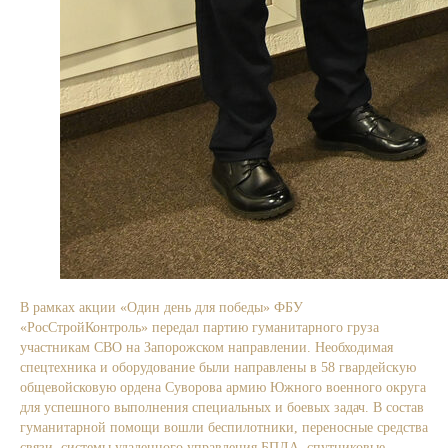
В рамках акции «Один день для победы» ФБУ
«РосСтройКонтроль» передал партию гуманитарного груза
участникам СВО на Запорожском направлении. Необходимая
спецтехника и оборудование были направлены в 58 гвардейскую
общевойсковую ордена Суворова армию Южного военного округа
для успешного выполнения специальных и боевых задач. В состав
гуманитарной помощи вошли беспилотники, переносные средства
связи, системы удаленного управления БПЛА, спутниковые