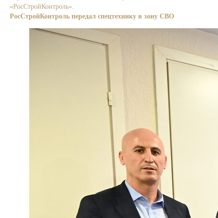
«РосСтройКонтроль».
Подробнее.
РосСтройКонтроль передал спецтехнику в зону СВО