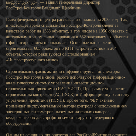
инфраструктур»,
— заявил генеральный директор
РосСтройКонтроля Владимир Щербинин.
Глава федерального центра рассказал и о планах на 2025 год. Так,
в настоящее время специалисты РосСтройКонтроля следят за
качеством работ на 1388 объектах, в том числе на 1056 объектах с
актуальным планом финансирования и 332 завершаемых объектах
с финансированием прошлых лет. Основные направления
строительства: 605 объектов по КГП «Строительство» и 204
объекта, которые реализуются с использованием
«Инфраструктурного меню».
Строительная отрасль активно цифровизируется: инспекторы
РосСтройКонтроля в своей работе используют Информационно-
аналитическую систему управления инвестиционно-
строительными проектами (ИАС УИСП), Программу управления
строительным контролем (АС ПУСК) и Информационную систему
управления проектами (ИСУП). Кроме того, ФБУ активно
применяет инструментальные методы контроля с использованием
электронных тахеометров, наземных лазерных сканеров,
квадрокоптеров для аэрофотосъемки и другого передового
оборудования.
Одним из основных приоритетов для РосСтройКонтроля остается