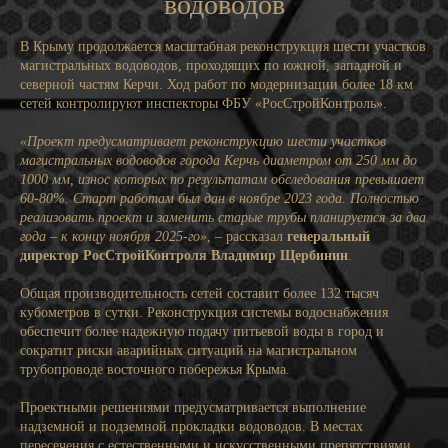
водоводов
В Крыму продолжается масштабная реконструкция шести участков
магистральных водоводов, проходящих по южной, западной и
северной частям Керчи. Ход работ по модернизации более 18 км
сетей контролируют инспекторы ФБУ «РосСтройКонтроль».
«Проект предусматривает реконструкцию шести участков
магистральных водоводов города Керчь диаметром от 250 мм до
1000 мм, износ которых по результатам обследования превышает
60-80%. Старт работам был дан в ноябре 2023 года. Полностью
реализовать проект и заменить старые трубы планируется за два
года – к концу ноября 2025-го»
, – рассказал
генеральный
директор РосСтройКонтроля Владимир Щербинин
.
Общая производительность сетей составит более 132 тысяч
кубометров в сутки. Реконструкция системы водоснабжения
обеспечит более надежную подачу питьевой воды в город и
сократит риски аварийных ситуаций на магистральном
трубопроводе восточного побережья Крыма.
Проектными решениями предусматривается выполнение
надземной и подземной прокладки водоводов. В местах
пересечения с естественными и искусственными препятствиями