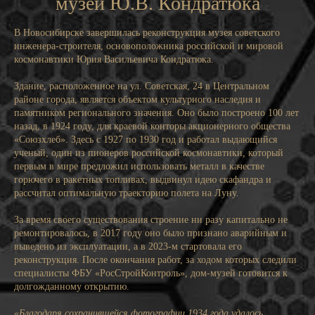
музей Ю.В. Кондратюка
В Новосибирске завершилась реконструкция музея советского
инженера-строителя, основоположника российской и мировой
космонавтики Юрия Васильевича Кондратюка.
Здание, расположенное на ул. Советская, 24 в Центральном
районе города, является объектом культурного наследия и
памятником регионального значения. Оно было построено 100 лет
назад, в 1924 году, для краевой конторы акционерного общества
«Союзхлеб». Здесь с 1927 по 1930 год и работал выдающийся
ученый, один из пионеров российской космонавтики, который
первым в мире предложил использовать металл в качестве
горючего в ракетных топливах, выдвинул идею скафандра и
рассчитал оптимальную траекторию полета на Луну.
За время своего существования строение ни разу капитально не
ремонтировалось, в 2017 году оно было признано аварийным и
выведено из эксплуатации, а в 2023-м стартовала его
реконструкция. После окончания работ, за ходом которых следили
специалисты ФБУ «РосСтройКонтроль», дом-музей готовится к
долгожданному открытию.
«Благодаря сохранившейся фотографии 1934 года удалось