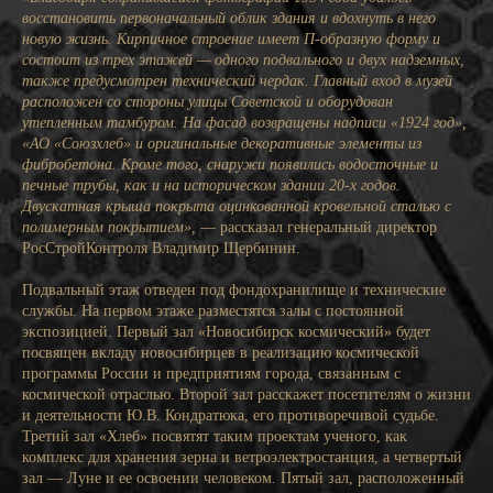
восстановить первоначальный облик здания и вдохнуть в него
новую жизнь. Кирпичное строение имеет П-образную форму и
состоит из трех этажей — одного подвального и двух надземных,
также предусмотрен технический чердак. Главный вход в музей
расположен со стороны улицы Советской и оборудован
утепленным тамбуром. На фасад возвращены надписи «1924 год»,
«АО «Союзхлеб» и оригинальные декоративные элементы из
фибробетона. Кроме того, снаружи появились водосточные и
печные трубы, как и на историческом здании 20-х годов.
Двускатная крыша покрыта оцинкованной кровельной сталью с
полимерным покрытием»,
— рассказал генеральный директор
РосСтройКонтроля Владимир Щербинин.
Подвальный этаж отведен под фондохранилище и технические
службы. На первом этаже разместятся залы с постоянной
экспозицией. Первый зал «Новосибирск космический» будет
посвящен вкладу новосибирцев в реализацию космической
программы России и предприятиям города, связанным с
космической отраслью. Второй зал расскажет посетителям о жизни
и деятельности Ю.В. Кондратюка, его противоречивой судьбе.
Третий зал «Хлеб» посвятят таким проектам ученого, как
комплекс для хранения зерна и ветроэлектростанция, а четвертый
зал — Луне и ее освоении человеком. Пятый зал, расположенный