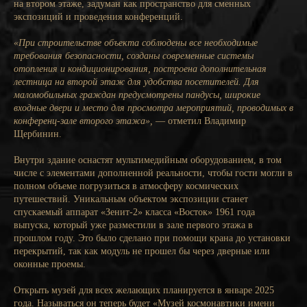
на втором этаже, задуман как пространство для сменных
экспозиций и проведения конференций.
«При строительстве объекта соблюдены все необходимые
требования безопасности, созданы современные системы
отопления и кондиционирования, построена дополнительная
лестница на второй этаж для удобства посетителей. Для
маломобильных граждан предусмотрены пандусы, широкие
входные двери и место для просмотра мероприятий, проводимых в
конференц-зале второго этажа»,
— отметил Владимир
Щербинин.
Внутри здание оснастят мультимедийным оборудованием, в том
числе с элементами дополненной реальности, чтобы гости могли в
полном объеме погрузиться в атмосферу космических
путешествий. Уникальным объектом экспозиции станет
спускаемый аппарат «Зенит-2» класса «Восток» 1961 года
выпуска, который уже разместили в зале первого этажа в
прошлом году. Это было сделано при помощи крана до установки
перекрытий, так как модуль не прошел бы через дверные или
оконные проемы.
Открыть музей для всех желающих планируется в январе 2025
года. Называться он теперь будет «Музей космонавтики имени