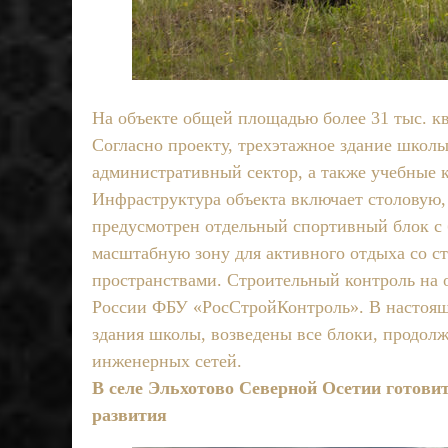
На объекте общей площадью более 31 тыс. к
Согласно проекту, трехэтажное здание школы 
административный сектор, а также учебные к
Инфраструктура объекта включает столовую, 
предусмотрен отдельный спортивный блок с 
масштабную зону для активного отдыха со 
пространствами. Строительный контроль на
России ФБУ «РосСтройКонтроль». В настоя
здания школы, возведены все блоки, продолж
инженерных сетей.
Подробнее.
В селе Эльхотово Северной Осетии готов
развития