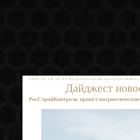
2026-05-18 10:21
#Строительный контроль
#Минс
Дайджест новос
РосСтройКонтроль провёл патриотические 