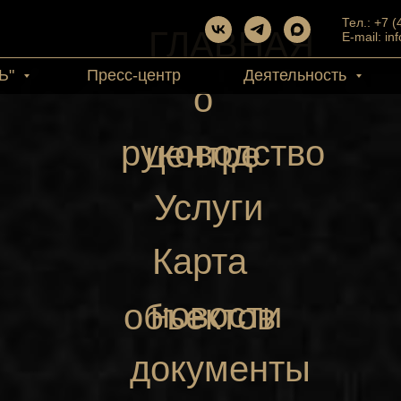
Тел.: +7 
ГЛАВНАЯ
E-mail: in
Ь"
Пресс-центр
Деятельность
о
руководство
центре
Услуги
Карта
новости
объектов
документы