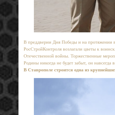
В преддверии Дня Победы и на протяжении 
РосСтройКонтроля возлагали цветы к воинск
Отечественной войны. Торжественные мероп
Родины никогда не будет забыт, он навсегда
В Ставрополе строится одна из крупнейши