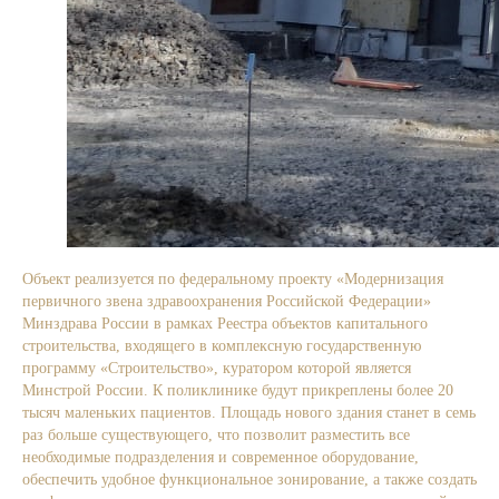
Объект реализуется по федеральному проекту «Модернизация
первичного звена здравоохранения Российской Федерации»
Минздрава России в рамках Реестра объектов капитального
строительства, входящего в комплексную государственную
программу «Строительство», куратором которой является
Минстрой России. К поликлинике будут прикреплены более 20
тысяч маленьких пациентов. Площадь нового здания станет в семь
раз больше существующего, что позволит разместить все
необходимые подразделения и современное оборудование,
обеспечить удобное функциональное зонирование, а также создать