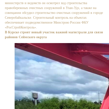
министерств и ведомств он осмотрел ход строительства
правобережных очистных сооружений в Улан-Удэ, а также на
совещании обсудил строительство очистных сооружений в городе
Северобайкальске. Строительный контроль на объектах
обеспечивает подведомственное Минстрою России ФБУ
«РосСтройКонтроль».
Подробнее.
В Курске строят новый участок важной магистрали для связи
районов Сеймского округа