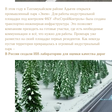
В этом году в Тахтамукайском районе Адыгеи открылся
промышленный парк «Энем». Для работы индустриальной
площадки под контролем ФБУ «РосСтройКонтроль» была создана
транспортно-инженерная инфраструктура. Это позволяет
компаниям приходить на готовые участки, где есть необходимые
коммуникации и всё, что нужно для работы. Промпарк уже
разместил на своей площадке первых резидентов. Как некогда
пустая территория превращалась в огромный индустриальный
парк –
в нашем видео.
В России создали ИИ-лабораторию для оценки качества дорог