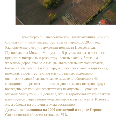
Свыше 280 проектов включены в комплексный план
развития
транспортной, энергетической, телекоммуникационной,
социальной и иной инфраструктуры на период до 2036 года.
Распоряжение о его утверждении подписал Председатель
Правительства Михаил Мишустин. В рамках плана, в частности,
предстоит построить и реконструировать около 4,5 тыс. км
железных дорог, свыше 2 тыс. км автомобильных магистралей,
более 800 км линий электропередачи сверхвысокого напряжения,
проложить почти 20 тыс. км магистральных волоконно-
оптических линий связи. «Также намечено обновление 40
медицинских организаций и исследовательских центров, будут
возведены десятки университетских кампусов», – уточнил
Михаил Мишустин. Он добавил, что 60 аэропортовых комплексов
планируется существенно модернизировать и запустить 10 новых
энергоблоков на 5 атомных электростанциях.
Детская поликлиника на 1000 посещений в городе Серове
Свердловской области готова на 60%