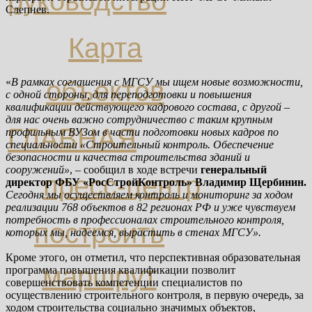
руководство
Слепнев.
Карта
объектов
«
В рамках соглашения с МГСУ мы ищем новые возможности,
с одной стороны, для переподготовки и повышения
квалификации действующего кадрового состава, с другой
–
для нас очень важно сотрудничество с таким крупным
ГЛАВНАЯ
профильным ВУЗом в части подготовки новых кадров по
специальности «Строительный контроль. Обеспечение
безопасности и качества строительства зданий и
сооружений»
, – сообщил в ходе встречи
генеральный
пресс-центр
директор ФБУ «РосСтройКонтроль» Владимир Щербинин.
Сегодня мы осуществляем контроль и мониторинг за ходом
реализации 768 объектов в 82 регионах РФ и уже чувствуем
потребность в профессионалах строительного контроля,
построить
которых мы, надеемся, вырастить в стенах МГСУ».
Кроме этого, он отметил, что перспективная образовательная
маршрут
программа повышения квалификации позволит
совершенствовать компетенции специалистов по
осуществлению строительного контроля, в первую очередь, за
ходом строительства социально значимых объектов,