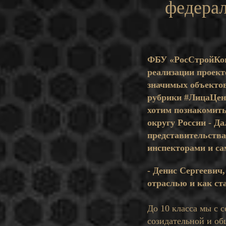
федерал
ФБУ «РосСтройКон
реализации проект
значимых объектов
рубрики #ЛицаЦен
хотим познакомить
округу России - Д
представительства
инспекторами и са
- Денис Сергеевич
отраслью и как с
До 10 класса мы с 
созидательной и об