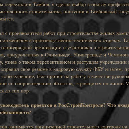
 мы переехали в Тамбов, я сделал выбор в пользу професс
мышленного строительства, поступив в Тамбовский гос
ситет.
ал с производителя работ при строительстве жилых комп
 инженером в производственно-технических отделах. Т
генподрядной организации и участвовал в строительств
ов, приуроченных к Олимпиаде, Универсиаде и Чемпион
ду, узнав о таком перспективном и растущем учреждении 
оправил свое резюме в кадровую службу ФБУ и затем, п
 собеседование, был принят на работу в качестве руково
тов по сопровождению объектов, строящихся по линии М
я до сих пор.
руководитель проектов в РосСтройКонтроле? Что вход
 обязанности?
тов занимается организацией строительного контроля на 