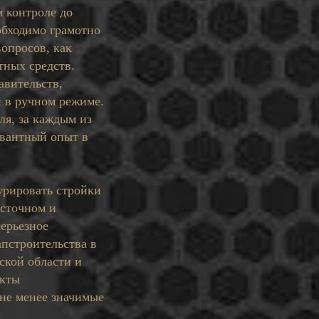
м контроле до
обходимо грамотно
вопросов, как
тных средств.
авительств,
и в ручном режиме.
ля, за каждым из
евантный опыт в
урировать стройки
осточном и
серьезное
апстроительства в
ской области и
екты
 не менее значимые