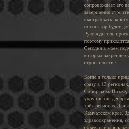
сопровождает его в
завершения строите
выстраивать работу
инспектор будет до
Руководитель проек
поэтому приходится
Сегодня в моём под
которых закреплены
строительстве.
Когда я только при
сразу в 13 региона
Сибирском. Позже, 
укрупнение департа
трёх регионах Даль
Камчатском крае. З
здравоохранения, с
объекты водоснабж