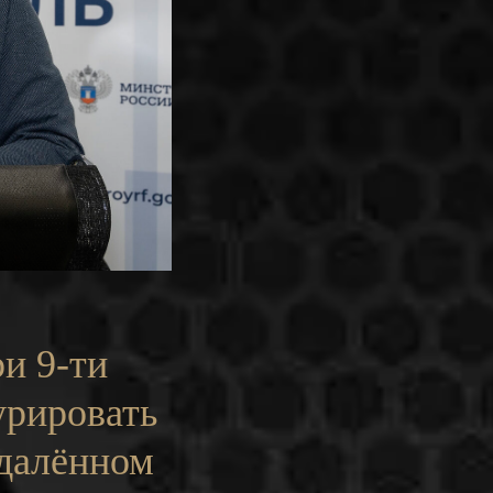
ри 9-ти
урировать
удалённом