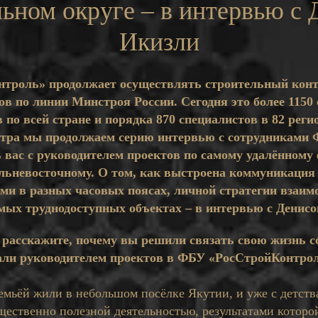
ьном округе – в интервью с
Икизли
троль» продолжает осуществлять строительный конт
ов по линии Минстроя России. Сегодня это более 1150
 по всей стране и порядка 870 специалистов в 82 реги
тра мы продолжаем серию интервью с сотрудниками 
 вас с руководителем проектов по самому удалённому
альневосточному. О том, как выстроена коммуникация
ми в разных часовых поясах, личной стратегии взаим
мых труднодоступных объектах – в интервью с Денисо
, расскажите, почему вы решили связать свою жизнь с
тали руководителем проектов в ФБУ «РосСтройКонтро
семьёй жили в небольшом посёлке Якутии, и уже с детства
щественно полезной деятельностью, результатами которой