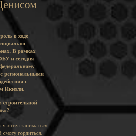
 Денисом
роль в ходе
 социально
онах. В рамках
ФБУ и сегодня
 федеральному
 с региональными
одействия с
м Икизли.
о строительной
ль»?
 я хотел заниматься
 смогу гордиться.