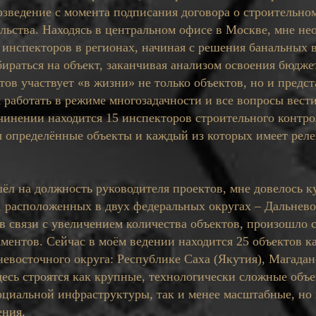
озведение с момента подписания договора о строительно
льства. Находясь в центральном офисе в Москве, мне не
 инспекторов в регионах, начиная с решения банальных 
бираться на объект, заканчивая анализом освоения бюдже
тов участвует «в жизни» не только объектов, но и предст
 работать в режиме многозадачности и все вопросы вест
чинении находится 15 инспекторов строительного контро
 определённые объекты и каждый из которых имеет рел
шёл на должность руководителя проектов, мне довелось к
х, расположенных в двух федеральных округах – Дальнев
в связи с увеличением количества объектов, произошло 
ментов. Сейчас в моём ведении находится 25 объектов к
невосточного округа: Республике Саха (Якутия), Магадан
десь строятся как крупные, технологически сложные объ
оциальной инфраструктуры, так и менее масштабные, но
ения.