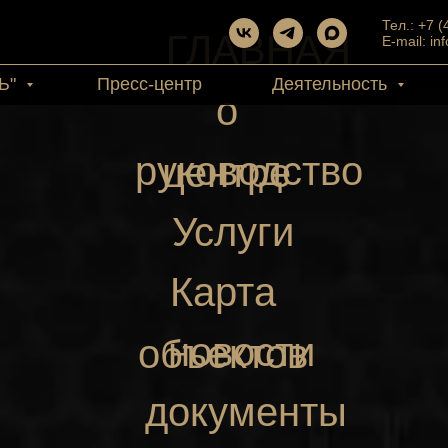
Тел.: +7 
ГЛАВНАЯ
E-mail: in
Ь"
Пресс-центр
Деятельность
о
руководство
центре
Услуги
Карта
новости
объектов
документы