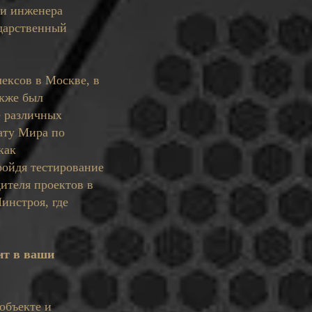
ии инженера
ударственный
лексов в Москве, в
акже был
е различных
ату Мира по
как
ройдя тестирование
дителя проектов в
инстроя, где
ит в ваши
объекте и