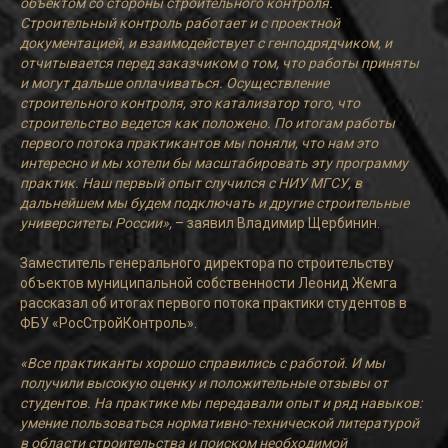
объектом со стороны строительного контроля.
Строительный контроль работает и с проектной
документацией, и взаимодействует с генподрядчиком, и
отчитывается перед заказчиком о том, что работы приняты
и могут дальше оплачиваться. Осуществление
строительного контроля, это катализатор того, что
строительство ведется как положено. По итогам работы
первого потока практикантов мы поняли, что нам это
интересно и мы хотели бы масштабировать эту программу
практик. Наш первый опыт случился с НИУ МГСУ, в
дальнейшем мы будем подключать и другие строительные
университеты России»,
– заявил Владимир Щербинин.
Заместитель генерального директора по строительству
объектов муниципальной собственности Леонид Жемга
рассказал об итогах первого потока практики студентов в
ФБУ «РосСтройКонтроль».
«Все практиканты хорошо справились с работой. И мы
получили высокую оценку и положительные отзывы от
студентов. На практике мы передавали опыт и ряд навыков:
умение пользоваться нормативно-технической литературой
в области строительства и поиском необходимой