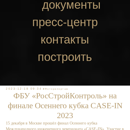
документы
пресс-центр
контакты
построить
маршрут
2023-12-18 09:34
#Фоторепортаж
ФБУ «РосСтройКонтроль» на
финале Осеннего кубка CASE-IN
2023
15 декабря в Москве прошёл финал Осеннего кубка
Международного инженерного чемпионата «CASE-IN». Участие в