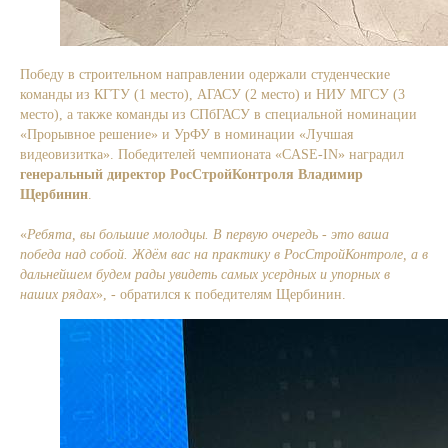
Победу в строительном направлении одержали студенческие
команды из КГТУ (1 место), АГАСУ (2 место) и НИУ МГСУ (3
место), а также команды из СПбГАСУ в специальной номинации
«Прорывное решение» и УрФУ в номинации «Лучшая
видеовизитка». Победителей чемпионата «CASE-IN» наградил
генеральный директор РосСтройКонтроля Владимир
Щербинин
.
«
Ребята, вы большие молодцы. В первую очередь - это ваша
победа над собой. Ждём вас на практику в РосСтройКонтроле, а в
дальнейшем будем рады увидеть самых усердных и упорных в
наших рядах
», - обратился к победителям Щербинин.