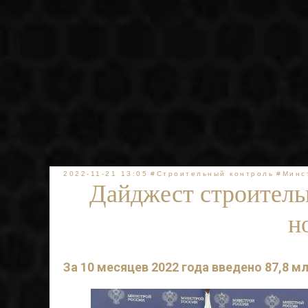
2022-11-21 13:05
#Строительный контроль
#Минс
Дайджест строительн
н
За 10 месяцев 2022 года введено 87,8 м