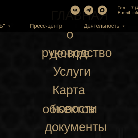
Тел.: +7 
ГЛАВНАЯ
E-mail: in
Ь"
Пресс-центр
Деятельность
о
руководство
центре
Услуги
Карта
новости
объектов
документы