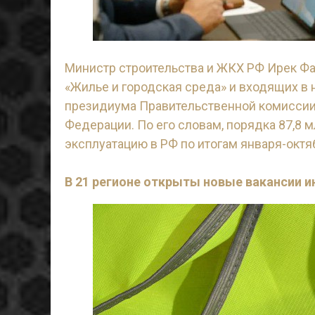
Министр строительства и ЖКХ РФ Ирек Ф
«Жилье и городская среда» и входящих в
президиума Правительственной комиссии
Федерации. По его словам, порядка 87,8 
эксплуатацию в РФ по итогам января-октя
В 21 регионе открыты новые вакансии 