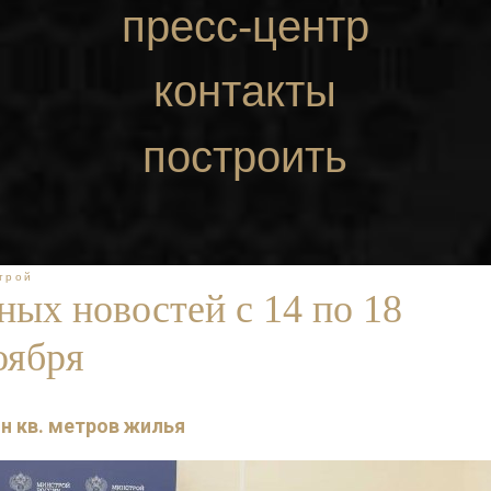
пресс-центр
контакты
построить
маршрут
трой
ых новостей с 14 по 18
оября
лн кв. метров жилья