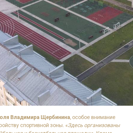
роля Владимира Щербинина
, особое внимание
ройству спортивной зоны. «
Здесь организованы