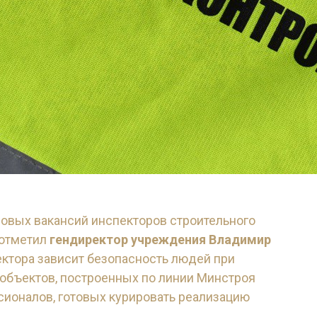
новых вакансий инспекторов строительного
 отметил
гендиректор учреждения Владимир
пектора зависит безопасность людей при
объектов, построенных по линии Минстроя
ионалов, готовых курировать реализацию
ансиям ФБУ «РосСтройКонтроль».