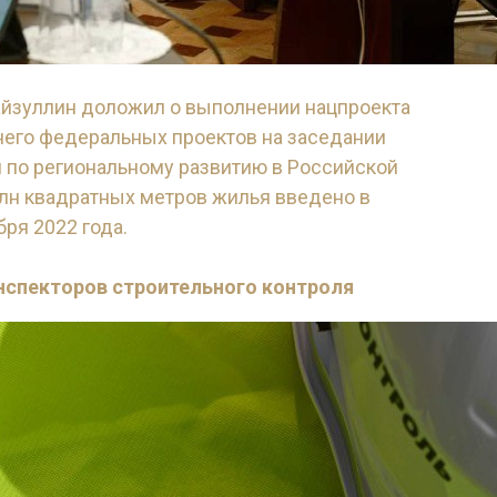
айзуллин доложил о выполнении нацпроекта
 него федеральных проектов на заседании
 по региональному развитию в Российской
млн квадратных метров жилья введено в
бря 2022 года.
Подробнее.
инспекторов строительного контроля