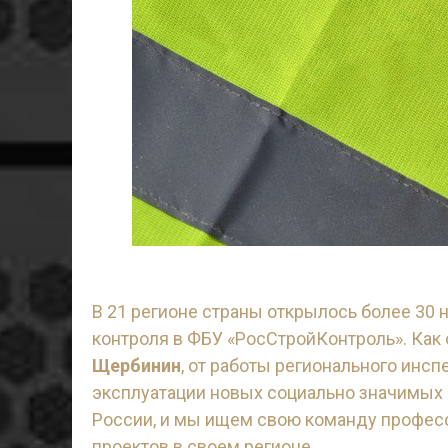
В 21 регионе страны открылось более 30 
контроля в ФБУ «РосСтройКонтроль». Как
Щербинин
, от работы регионального инс
эксплуатации новых социально значимых 
России, и мы ищем свою команду професс
проектов в своем регионе.
Перейти к вак