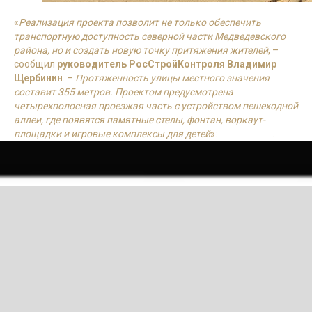
«
Реализация проекта позволит не только обеспечить
транспортную доступность северной части Медведевского
района, но и создать новую точку притяжения жителей
, –
сообщил
руководитель РосСтройКонтроля Владимир
Щербинин
. –
Протяженность улицы местного значения
составит 355 метров. Проектом предусмотрена
четырехполосная проезжая часть с устройством пешеходной
аллеи, где появятся памятные стелы, фонтан, воркаут-
площадки и игровые комплексы для детей
»:
подробнее
.