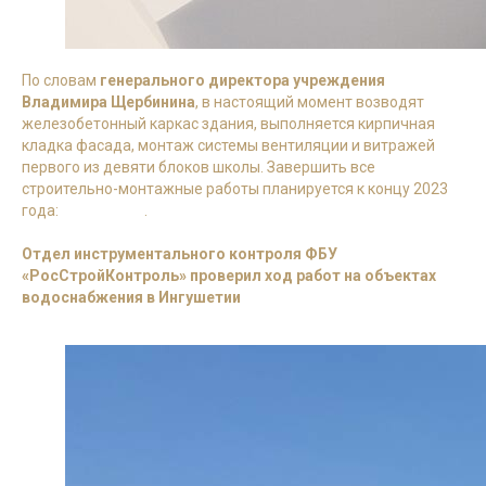
По словам
генерального директора учреждения
Владимира Щербинина
, в настоящий момент возводят
железобетонный каркас здания, выполняется кирпичная
кладка фасада, монтаж системы вентиляции и витражей
первого из девяти блоков школы. Завершить все
строительно-монтажные работы планируется к концу 2023
года:
подробнее
.
Отдел инструментального контроля ФБУ
«РосСтройКонтроль» проверил ход работ на объектах
водоснабжения в Ингушетии