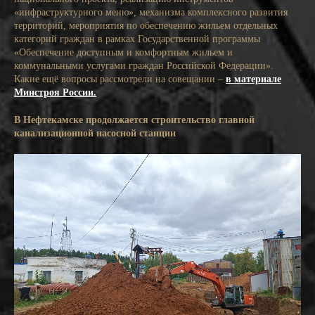
«инфраструктурного меню», механизма комплексного развития
территорий, мероприятия по обеспечению жильем отдельных
категорий граждан в рамках Государственной программы
«Обеспечение доступным и комфортным жильем и
коммунальными услугами граждан Российской Федерации».
Какие ещё вопросы рассмотрели на совещании –
в материале
Минстроя России.
В Нефтекамске продолжается строительство главной
канализационной насосной станции