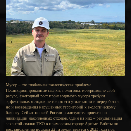
Мусор – это глобальная экологическая проблема.
Несанкционированные свалки, полигоны, исчерпавшие свой
ресурс, ежегодный рост производимого мусора требуют
эффективных методов не только его утилизации и переработки,
но и возвращения нарушенных территорий к экологическому
балансу. Сейчас по всей России реализуются проекты по
ликвидации накопленных отходов. Один из них – рекультивация
закрытой свалки ТКО в приморском городе Артёме. Работы по
восстановлению порядка 22 га земли ведутся с 2023 года под