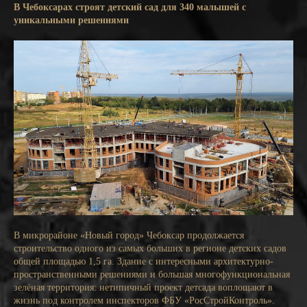
В Чебоксарах строят детский сад для 340 малышей с
уникальными решениями
В микрорайоне «Новый город» Чебоксар продолжается
строительство одного из самых больших в регионе детских садов
общей площадью 1,5 га. Здание с интересными архитектурно-
пространственными решениями и большая многофункциональная
зелёная территория: нетипичный проект детсада воплощают в
жизнь под контролем инспекторов ФБУ «РосСтройКонтроль».