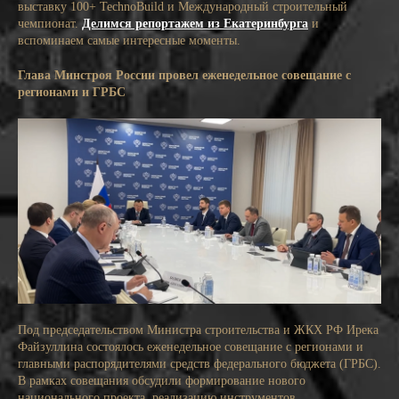
выставку 100+ TechnoBuild и Международный строительный
чемпионат.
Делимся репортажем из Екатеринбурга
и
вспоминаем самые интересные моменты.
Глава Минстроя России провел еженедельное совещание с
регионами и ГРБС
Под председательством Министра строительства и ЖКХ РФ Ирека
Файзуллина состоялось еженедельное совещание с регионами и
главными распорядителями средств федерального бюджета (ГРБС).
В рамках совещания обсудили формирование нового
национального проекта, реализацию инструментов