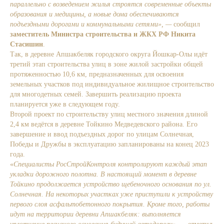
параллельно с возведением жилья строятся современные объекты
образования и медицины, а новые дома обеспечиваются
подъездными дорогами и коммунальными сетями», —
сообщил
заместитель Министра строительства и ЖКХ РФ Никита
Стасишин
.
Так, в деревне Апшакбеляк городского округа Йошкар-Олы идёт
третий этап строительства улиц в зоне жилой застройки общей
протяженностью 10,6 км, предназначенных для освоения
земельных участков под индивидуальное жилищное строительство
для многодетных семей. Завершить реализацию проекта
планируется уже в следующем году.
Второй проект по строительству улиц местного значения длиной
2,4 км ведётся в деревне Тойкино Медведевского района. Его
завершение и ввод подъездных дорог по улицам Солнечная,
Победы и Дружбы в эксплуатацию запланированы на конец 2023
года.
«
Специалисты РосСтройКонтроля контролируют каждый этап
укладки дорожного полотна. В настоящий момент в деревне
Тойкино продолжается устройство щебеночного основания по ул.
Солнечная. На некоторых участках уже приступили к устройству
первого слоя асфальтобетонного покрытия. Кроме того, работы
идут на территории деревни Апшакбеляк: выполняется