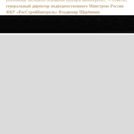
уплотнение песчаного основания будущей автодороги», —
отметил
генеральный директор подведомственного Минстрою России
ФБУ «РосСтройКонтроль» Владимир Щербинин
.