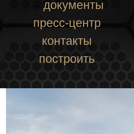
документы
пресс-центр
контакты
построить
маршрут