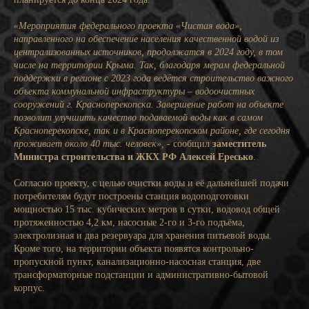
«Мероприятия федерального проекта «Чистая вода»,
направленного на обеспечение населения качественной водой из
централизованных источников, продолжатся в 2024 году, в том
числе на территории Крыма. Так, благодаря мерам федеральной
поддержки в регионе с 2023 года ведётся строительство важного
объекта коммунальной инфраструктуры – водоочистных
сооружений г. Красноперекопска. Завершение работ на объекте
позволит улучшить качество подаваемой воды как в самом
Красноперекопске, так и в Красноперекопском районе, где сегодня
проживает около 40 тыс. человек», -
сообщил
заместитель
Министра строительства и ЖКХ РФ Алексей Ересько
.
Согласно проекту, с целью очистки воды и её дальнейшей подачи
потребителям будут построены станция водоподготовки
мощностью 15 тыс. кубических метров в сутки, водовод общей
протяженностью 4,2 км, насосные 2-го и 3-го подъёма,
электролизная и два резервуара для хранения питьевой воды.
Кроме того, на территории объекта появятся контрольно-
пропускной пункт, канализационно-насосная станция, две
трансформаторные подстанции и административно-бытовой
корпус.