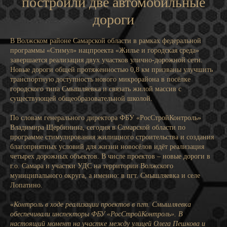
построили две автомобильные
дороги
В Волжском районе Самарской области в рамках федеральной
программы «Стимул» нацпроекта «Жилье и городская среда»
завершается реализация двух участков улично-дорожной сети.
Новые дороги общей протяженностью 0,8 км призваны улучшить
транспортную доступность нового микрорайона в посёлке
городского типа Смышляевка и связать жилой массив с
существующей общеобразовательной школой.
По словам генерального директора ФБУ «РосСтройКонтроль»
Владимира Щербинина, сегодня в Самарской области по
программе стимулирования жилищного строительства и создания
благоприятных условий для жизни новосёлов идёт реализация
четырех дорожных объектов. В числе проектов – новые дороги в
г.о. Самара и участки УДС на территории Волжского
муниципального округа, а именно: в пгт. Смышляевка и селе
Лопатино.
«
Контроль в ходе реализации проектов в пгт. Смышляевка
обеспечивали инспекторы ФБУ «РосСтройКонтроль». В
настоящий момент на участке между улицей Олега Пешкова и