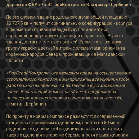
директор ФБУ «РосСтройКонтроль» Владимир Щербинин.
По его словам, здание родильного дома общей площадью
20 727,5 кв.м получит оригинальную конфигурацию - корпуса
в форме трёхлучевой звезды будут подниматься
параллельно друг другу с разницей в один этаж. Высота
здания достигнет четырёх этажей. Кроме того, входную
группу украсит цветной витраж с элементами орнамента
коренных народов Севера, проживающих в Магаданской
области.
«РосСтройКонтролю уже переданы права на осуществление
строительного контроля, и мы приложим все усилия, чтобы
работы были выполнены качественно и в установленные
сроки. В настоящий момент на объекте продолжается
возведение каркаса здания и вынос инженерных сетей
», -
отметил Щербинин.
По проекту в новом комплексе разместятся современный
стационар с приемным отделением, палаты на 80 мест,
родильное отделение с 4 индивидуальными палатами, а
также отделения патологии беременности и выхаживания