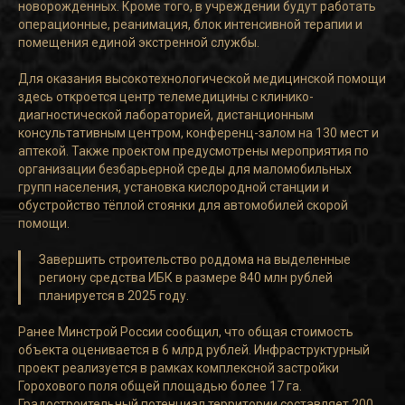
новорожденных. Кроме того, в учреждении будут работать
операционные, реанимация, блок интенсивной терапии и
помещения единой экстренной службы.
Для оказания высокотехнологической медицинской помощи
здесь откроется центр телемедицины с клинико-
диагностической лабораторией, дистанционным
консультативным центром, конференц-залом на 130 мест и
аптекой. Также проектом предусмотрены мероприятия по
организации безбарьерной среды для маломобильных
групп населения, установка кислородной станции и
обустройство тёплой стоянки для автомобилей скорой
помощи.
Завершить строительство роддома на выделенные
региону средства ИБК в размере 840 млн рублей
планируется в 2025 году.
Ранее Минстрой России сообщил, что общая стоимость
объекта оценивается в 6 млрд рублей. Инфраструктурный
проект реализуется в рамках комплексной застройки
Горохового поля общей площадью более 17 га.
Градостроительный потенциал территории составляет 200