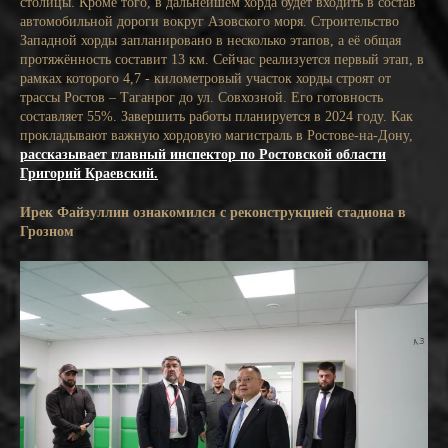
столицы. Кроме того, в дальнейшем хорда будет входить в состав
автомобильной дороги вокруг Азовского моря. Строительство
Западной хорды запланировано в несколько этапов, а её общая
протяжённость составит 13 км. Сейчас реализуется первый этап, в
рамках которого 4,7 - километровый участок хорды строят от
трассы Ростов – Таганрог до ул. Совхозной. Его готовность
составляет 55%. Завершить работы планируется в 2024 году. Как
прокладывают важную хордовую магистраль в Ростове-на-Дону,
рассказывает главный инспектор по Ростовской области
Григорий Краевский.
Ирек Файзуллин ознакомился с реконструкцией стадиона в
Грозном