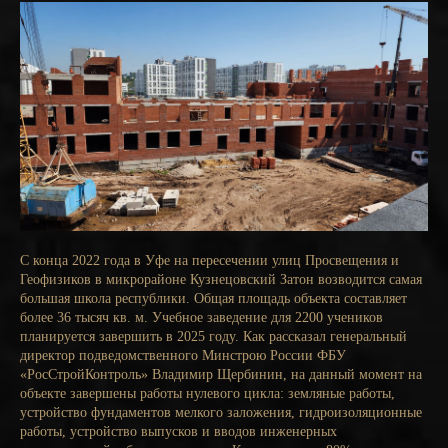
С конца 2022 года в Уфе на пересечении улиц Просвещения и
Геофизиков в микрорайоне Кузнецовский Затон возводится самая
большая школа республики. Общая площадь объекта составляет
более 36 тысяч кв. м. Учебное заведение для 2200 учеников
планируется завершить в 2025 году. Как рассказал генеральный
директор подведомственного Минстрою России ФБУ
«РосСтройКонтроль» Владимир Щербинин, на данный момент на
объекте завершены работы нулевого цикла: земляные работы,
устройство фундаментов мелкого заложения, гидроизоляционные
работы, устройство выпусков и вводов инженерных