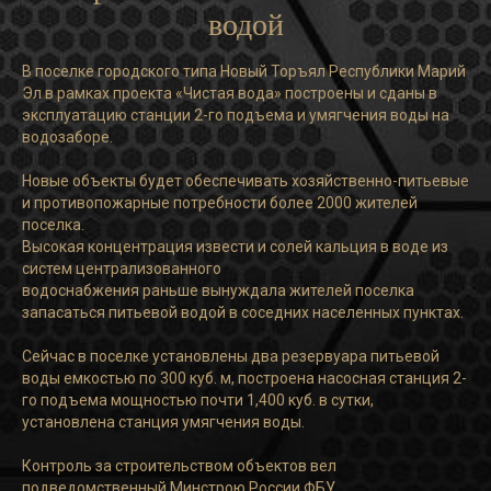
водой
В поселке городского типа Новый Торъял Республики Марий
Эл в рамках проекта «Чистая вода» построены и сданы в
эксплуатацию станции 2-го подъема и умягчения воды на
водозаборе.
Новые объекты будет обеспечивать хозяйственно-питьевые
и противопожарные потребности более 2000 жителей
поселка.
Высокая концентрация извести и солей кальция в воде из
систем централизованного
водоснабжения раньше вынуждала жителей поселка
запасаться питьевой водой в соседних населенных пунктах.
Сейчас в поселке установлены два резервуара питьевой
воды емкостью по 300 куб. м, построена насосная станция 2-
го подъема мощностью почти 1,400 куб. в сутки,
установлена станция умягчения воды.
Контроль за строительством объектов вел
подведомственный Минстрою России ФБУ