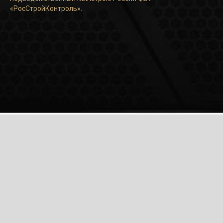
«РосСтройКонтроль».