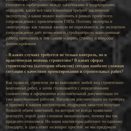
становятся «арбитрами» между заказчиками и подрядчиками,
определяя, какие всё-таки изменения требуют заключения
экспертизы, а какие можно выполнять в рамках проектного
сопровождения с привлечением ГИПа. Поэтому эксперты и
«контролёры» как таковые вживую не пересекаются, но экспертное
сопровождение даёт возможность стройконтролю выполненные
работы принимать и тем самым ускорять стройку и вопросы
финансирования.
- В каких случаях требуется не только контроль, но и
практическая помощь строителям? В каких сферах
строительства (категории объектов) сегодня наиболее сложная
ситуация с качеством проектирования и строительных работ?
Как правило, строители легко выполняют любой вид строительно-
монтажных работ, а затем сталкиваются с определёнными
сложностями в оформлении исполнительной документации по
уже выполненным работам. Направляя документацию на проверку
и приёмку к нашим инспекторам, подрядчик зачастую получает
большой объём замечаний, на которые не всегда правильно
реагирует, порой даже слишком эмоционально, почему мы так
предвзято относимся. Но наши инспекторы работают по единому
стандарту, и здесь ответ на вопрос простой: не мы придумали