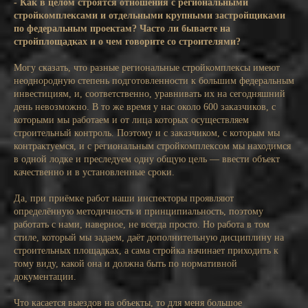
- Как в целом строятся отношения с региональными
стройкомплексами и отдельными крупными застройщиками
по федеральным проектам? Часто ли бываете на
стройплощадках и о чем говорите со строителями?
Могу сказать, что разные региональные стройкомплексы имеют
неоднородную степень подготовленности к большим федеральным
инвестициям, и, соответственно, уравнивать их на сегодняшний
день невозможно. В то же время у нас около 600 заказчиков, с
которыми мы работаем и от лица которых осуществляем
строительный контроль. Поэтому и с заказчиком, с которым мы
контрактуемся, и с региональным стройкомплексом мы находимся
в одной лодке и преследуем одну общую цель — ввести объект
качественно и в установленные сроки.
Да, при приёмке работ наши инспекторы проявляют
определённую методичность и принципиальность, поэтому
работать с нами, наверное, не всегда просто. Но работа в том
стиле, который мы задаем, даёт дополнительную дисциплину на
строительных площадках, а сама стройка начинает приходить к
тому виду, какой она и должна быть по нормативной
документации.
Что касается выездов на объекты, то для меня большое