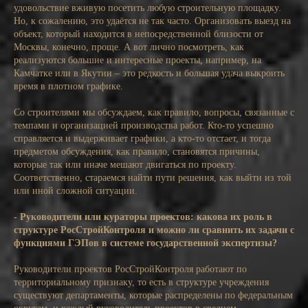
удовольствие вживую посетить любую строительную площадку.
Но, к сожалению, это удаётся не так часто. Организовать выезд на
объект, который находится в непосредственной близости от
Москвы, конечно, проще. А вот лично посмотреть, как
реализуются большие и интересные проекты, например, на
Камчатке или в Якутии – это редкость и большая удача выкроить
время в плотном графике.
Со строителями мы обсуждаем, как правило, вопросы, связанные с
темпами и организацией производства работ. Кто-то успешно
справляется и выдерживает графики, а кто-то отстает, и тогда
предметом обсуждения, как правило, становятся причины,
которые так или иначе мешают двигаться по проекту.
Соответственно, стараемся найти пути решения, как выйти из той
или иной сложной ситуации.
- Руководители или кураторы проектов: какова их роль в
структуре РосСтройКонтроля и можно ли сравнить их задачи с
функциями ГЭПов в системе государственной экспертизы?
Руководители проектов РосСтройКонтроля работают по
территориальному признаку, то есть в структуре учреждения
существуют департаменты, которые распределены по федеральным