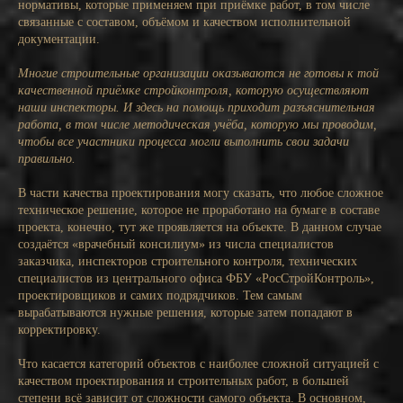
нормативы, которые применяем при приёмке работ, в том числе
связанные с составом, объёмом и качеством исполнительной
документации.
Многие строительные организации оказываются не готовы к той
качественной приёмке стройконтроля, которую осуществляют
наши инспекторы. И здесь на помощь приходит разъяснительная
работа, в том числе методическая учёба, которую мы проводим,
чтобы все участники процесса могли выполнить свои задачи
правильно.
В части качества проектирования могу сказать, что любое сложное
техническое решение, которое не проработано на бумаге в составе
проекта, конечно, тут же проявляется на объекте. В данном случае
создаётся «врачебный консилиум» из числа специалистов
заказчика, инспекторов строительного контроля, технических
специалистов из центрального офиса ФБУ «РосСтройКонтроль»,
проектировщиков и самих подрядчиков. Тем самым
вырабатываются нужные решения, которые затем попадают в
корректировку.
Что касается категорий объектов с наиболее сложной ситуацией с
качеством проектирования и строительных работ, в большей
степени всё зависит от сложности самого объекта. В основном,