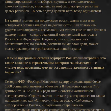
финансированием, и, наоборот, крупных и технологически
сложных проектов, влияющих на инфраструктурное развитие
целых регионов. То есть подход должен быть везде одинаковый.
На данный момент мы продолжаем расти, развиваться и не
собираемся останавливаться на достигнутом. Как только нам
удастся «отшлифовать» все мелочи, мы станем еще на шаг ближе к
нашему плану – создать эталонный строительный контроль в
Российской Федерации. Надеемся, что это перспектива
ближайших лет, но сказать, достигли ли мы этой цели, может
только руководство стройкомплекса нашей страны.
- Какие программы сегодня курирует РосСтройКонтроль и что
самое сложное в строительном контроле за объектами – с
учетом всех последних мер по устранению административных
барьеров?
Сегодня ФБУ «РосСтройКонтроль» курирует реализацию более
1300 социально значимых объектов в 84 регионах страны (*по
данным от 04.12.2023). Среди них – объекты комплексной
госпрограммы «Строительство», а также реализующиеся по таким
направлениям, как «Стимул», «Чистая вода», «Сейсмика»,
«Оздоровление Волги», «Сохранение озера Байкал»,
индивидуальные программы социально-экономического развития