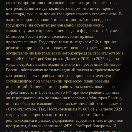
касаются принципов и подходов к организации строительного
контроля. Главная идея заключается в том, что никто, кроме
инвестора, лучше не проконтролирует качество строительства. В
данном вопросе основной инвестиционный посыл идет от
государства: на объектах региональной собственности,
финансируемых с привлечением средств федерального бюджета,
Минстрой России воспользовался своим правом,
предоставленным Градостроительным кодексом РФ, и принял
решение о привлечении подведомственного учреждения к
осуществлению централизованного контроля за строительством в
лице ФБУ «РосСтройКонтроль». Далее, с 2019 по 2022 год, эта
модель отрабатывалась исключительно на программах Минстроя
России, обеспечивая не только единый подход к строительному
контролю на всех стройках, но и расширяя аналитическую
составляющую при управлении процессом планирования
инвестиций. За несколько лет работы эта модель показала свою
эффективность, и Правительство РФ приняло решение данный
опыт распространить не только на программы Минстроя России,
но и на объекты, входящие в состав комплексной госпрограммы
«Строительство». Так, Постановлением № 667 от 26 апреля 2023
года функция строительного контроля на части объектов,
реализующихся в рамках федеральной адресной инвестиционной
программы, была закреплена за ФБУ «РосСтройКонтроль». И
сегодня мы начали планомерно подхватывать вновь начинаемые