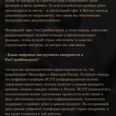
только на контроль за строительством и выполнение своих
функций в части приёмки. То есть вся работа по приёмке работ
производится на местах – в центральный офис в Москве никакая
документация не направляется, тем самым мы обеспечиваем
быстродействие документооборота.
Московский офис РосСтройКонтроля, в свою очередь, выполняет
координирующую, вспомогательную и контролирующую
функции, чтобы по всей стране обеспечить то качество
строительного контроля, на которое мы заявляемся.
- Какие цифровые инструменты внедряются в
РосСтройКонтроле?
Сегодня мы преимущественно ориентируемся на то, что
разрабатывает Минцифры и Минстрой России. В первую очередь,
это цифровая платформа ИСУП (информационная система
управления проектами), которая позволит в режиме реального
времени «видеть» каждую стройку в России. ИСУП планируется к
использованию всеми участниками процесса по всей стране и
будет обеспечивать полностью информационную, техническую
поддержку и приёмку работ в данном продукте. На сегодняшний
день данные цифровой платформы проходят стадию внедрения, и
мы также готовимся в ней работать.