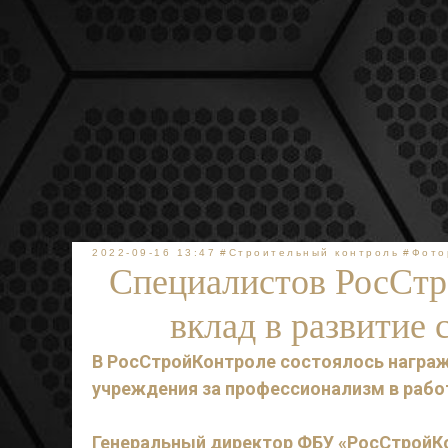
2022-09-16 13:47
#Строительный контроль
#Фото
Специалистов РосСтр
вклад в развитие 
В РосСтройКонтроле состоялось награ
учреждения за профессионализм в работ
Генеральный директор ФБУ «РосСтрой