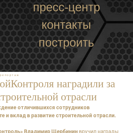
пресс-центр
контакты
построить
маршрут
репортаж
ойКонтроля наградили за
строительной отрасли
ждение отличившихся сотрудников
е и вклад в развитие строительной отрасли.
Контроль» Владимир Щербинин
вручил награды