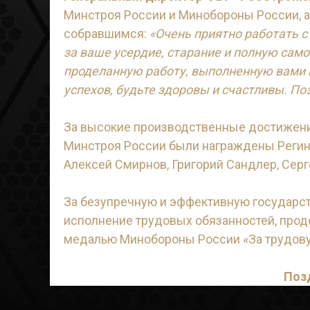
Минстроя России и Минобороны России, а
собравшимся:
«Очень приятно работать 
за ваше усердие, старание и полную сам
проделанную работу, выполненную вами
успехов, будьте здоровы и счастливы. По
За высокие производственные достижени
Минстроя России были награждены Регина
Алексей Смирнов, Григорий Сандлер, Серг
За безупречную и эффективную государс
исполнение трудовых обязанностей, прод
медалью Минобороны России «За трудову
Поз