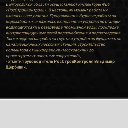
Белгородской области осуществляют инспекторы ФБУ
«РосСтройКонтроль». В настоящий момент работами
охвачены все участки. Продолжаются буровые работы на
водозаборных скважинах, выполняется устройство станции
водоподготовки и резервуара промывной воды, прокладка
внутриплощадочных сетей водоснабжения и водоотведения.
Также ведётся разработка грунта и устройство фундаментов
канализационных насосных станций, строительство
коллектора от микрорайона «Московский» до
проектируемых очистных сооружений»,
-
отметил
руководитель РосСтройКонтроля Владимир
Щербинин
.