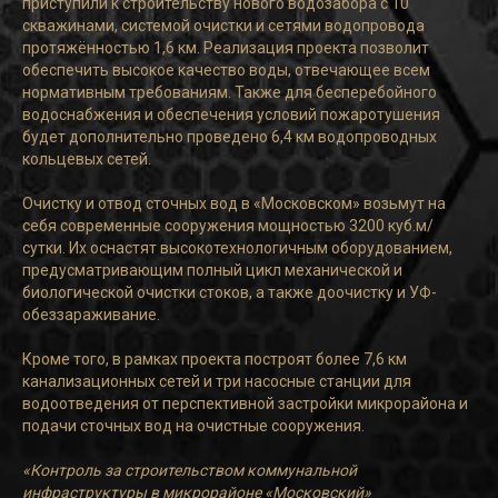
приступили к строительству нового водозабора с 10
скважинами, системой очистки и сетями водопровода
протяжённостью 1,6 км. Реализация проекта позволит
обеспечить высокое качество воды, отвечающее всем
нормативным требованиям. Также для бесперебойного
водоснабжения и обеспечения условий пожаротушения
будет дополнительно проведено 6,4 км водопроводных
кольцевых сетей.
Очистку и отвод сточных вод в «Московском» возьмут на
себя современные сооружения мощностью 3200 куб.м/
сутки. Их оснастят высокотехнологичным оборудованием,
предусматривающим полный цикл механической и
биологической очистки стоков, а также доочистку и УФ-
обеззараживание.
Кроме того, в рамках проекта построят более 7,6 км
канализационных сетей и три насосные станции для
водоотведения от перспективной застройки микрорайона и
подачи сточных вод на очистные сооружения.
«Контроль за строительством коммунальной
инфраструктуры в микрорайоне «Московский»