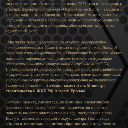
по модернизации объекта велись с конца 2021 года и проводились
в рамках федерального проекта «Оздоровление Волги», входящего
в состав нацпроекта «Экология». В настоящий момент очистные
сооружения готовятся к запуску на полную проектную мощность
– ведётся регистрация и постановка объекта водоотведения на
кадастровый учет.
«
Мы продолжаем перестраивать объекты водопроводно-
канализационного хозяйства с целью оздоровления реки Волги. В
этом году в рамках федпроекта «Оздоровление Волги» нам удалось
завершить строительство и успешно ввести в эксплуатацию
обновленные очистные сооружения в Республике Марий Эл,
Нижегородской и Самарской областях. До конца года планируется
осуществить запуск еще восьми объектов, в том числе запустить
в работу самые крупные очистные сооружения на территории
Самарской области
», – сообщил
заместитель Министра
строительства и ЖКХ РФ Алексей Ересько
.
Согласно проекту, реконструкция комплекса биологической
доочистки сточных вод от биогенных элементов призвана
повысить качество очистки сточных вод, поступаемых в реку
Волгу от абонентов городского округа Самара. После ввода
объекта в эксплуатацию качество сбрасываемых в реку сточных