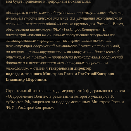
вод будет приведено к природным показателям.
«
Контроль в ходе замены оборудования на коммунальном объекте,
имеющем стратегическое значение для улучшения экологического
состояния акватории одной из самых крупных рек России – Волги,
обеспечивали инспекторы ФБУ «РосСтройКонтроль». В
настоящий момент на очистных сооружениях завершены все
запланированные мероприятия: на первом этапе выполнена
реконструкция сооружений механической очистки сточных вод,
на втором – реконструированы сами сооружения биологической
очистки, а на третьем – произведена реконструкция сооружений
доочистки с использованием всех доступных
современных
технологий», –
отметил
генеральный директор
подведомственного Минстрою России РосСтройКонтроля
Владимир Щербинин
.
Строительный контроль в ходе мероприятий федерального проекта
«Оздоровление Волги», в реализации которого участвуют 16
субъектов РФ, закреплен за подведомственным Минстрою России
ФБУ «РосСтройКонтроль».