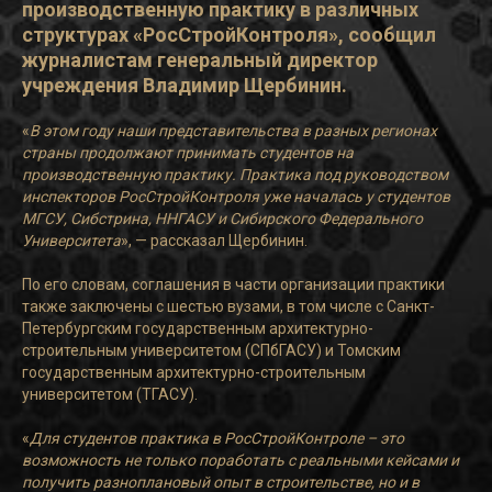
производственную практику в различных
структурах «РосСтройКонтроля», сообщил
журналистам генеральный директор
учреждения Владимир Щербинин.
«
В этом году наши представительства в разных регионах
страны продолжают принимать студентов на
производственную практику. Практика под руководством
инспекторов РосСтройКонтроля уже началась у студентов
МГСУ, Сибстрина, ННГАСУ и Сибирского Федерального
Университета
», — рассказал Щербинин.
По его словам, соглашения в части организации практики
также заключены с шестью вузами, в том числе с Санкт-
Петербургским государственным архитектурно-
строительным университетом (СПбГАСУ) и Томским
государственным архитектурно-строительным
университетом (ТГАСУ).
«
Для студентов практика в РосСтройКонтроле – это
возможность не только поработать с реальными кейсами и
получить разноплановый опыт в строительстве, но и в