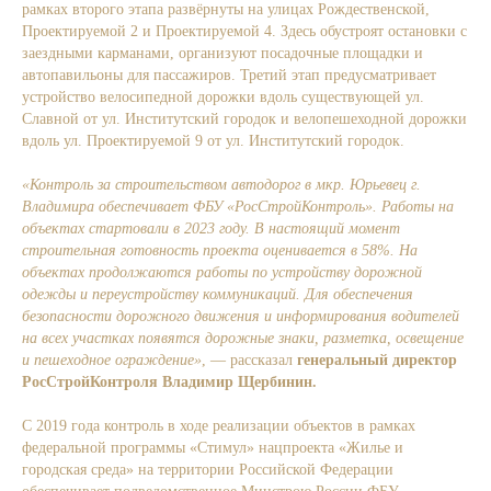
рамках второго этапа развёрнуты на улицах Рождественской,
Проектируемой 2 и Проектируемой 4. Здесь обустроят остановки с
заездными карманами, организуют посадочные площадки и
автопавильоны для пассажиров. Третий этап предусматривает
устройство велосипедной дорожки вдоль существующей ул.
Славной от ул. Институтский городок и велопешеходной дорожки
вдоль ул. Проектируемой 9 от ул. Институтский городок.
«Контроль за строительством автодорог в мкр. Юрьевец г.
Владимира обеспечивает ФБУ «РосСтройКонтроль». Работы на
объектах стартовали в 2023 году. В настоящий момент
строительная готовность проекта оценивается в 58%. На
объектах продолжаются работы по устройству дорожной
одежды и переустройству коммуникаций. Для обеспечения
безопасности дорожного движения и информирования водителей
на всех участках появятся дорожные знаки, разметка, освещение
и пешеходное ограждение»
, — рассказал
генеральный директор
РосСтройКонтроля Владимир Щербинин.
С 2019 года контроль в ходе реализации объектов в рамках
федеральной программы «Стимул» нацпроекта «Жилье и
городская среда» на территории Российской Федерации