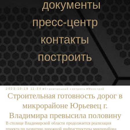
документы
пресс-центр
контакты
построить
маршрут
2023-10-18 11:34
#Строительный контроль
#Минстрой
Строительная готовность дорог в
микрорайоне Юрьевец г.
Владимира превысила половину
В столице Владимирской области продолжается реализация
проекта по развитию дорожной инфраструктуры микрорайона